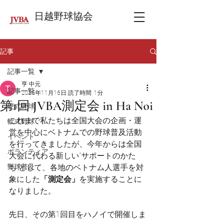
日越野球協会
記事
記事一覧
亨 中元
記事一覧
2025年11月16日
読了時間: 1分
第1回 JVBA測定会 in Ha Noi
硬式野球
これまで私たちは全国大会の企画・運
軟式野球
営を中心にベトナムでの野球普及活動
イベント
を行ってきましたが、今年からは全国
ボランティア
大会に代わる新しい“サポートのかた
野球普及
ち”として、各地のベトナム人選手を対
象にした
「測定会」
を実施することに
なりました。
先日、その第1回目をハノイで開催しま