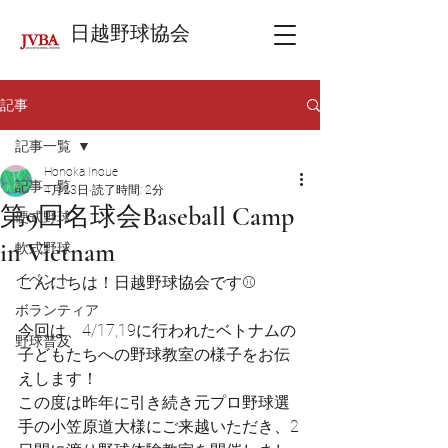
日越野球協会
記事
記事一覧
Honoka Inoue
記事一覧
4月23日
読了時間: 2分
第9回名球会Baseball Camp
硬式野球
in Vietnam
軟式野球
イベント
こんにちは！日越野球協会です⚾️
ボランティア
今回は、4/17,19に行われたベトナムの
野球普及
子どもたちへの野球教室の様子をお伝
えします！
この度は昨年に引き続き元プロ野球選
手の小笠原道大様にご来越いただき、2