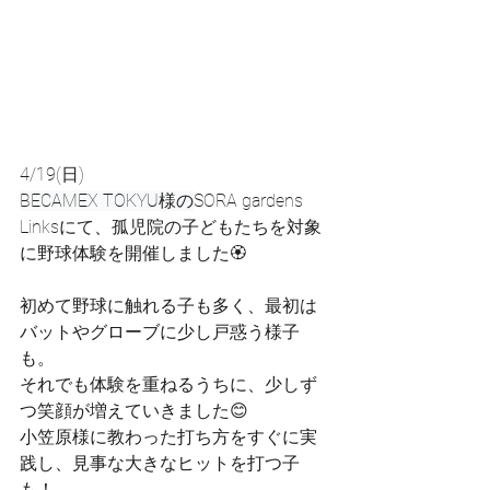
4/19(日)
BECAMEX TOKYU様の
SORA gardens 
Linksにて、孤児院の子どもたちを対象
に野球体験を開催しました🏵️
初めて野球に触れる子も多く、最初は
バットやグローブに少し戸惑う様子
も。
それでも体験を重ねるうちに、少しず
つ笑顔が増えていきました😊
小笠原様に教わった打ち方をすぐに実
践し、見事な大きなヒットを打つ子
も！