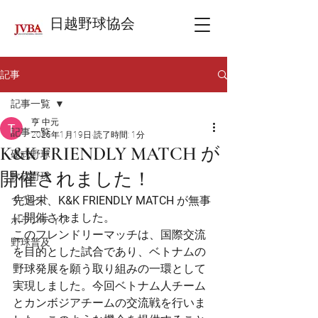
日越野球協会
記事
記事一覧
亨 中元
記事一覧
2025年1月19日
読了時間: 1分
K&K FRIENDLY MATCH が
硬式野球
開催されました！
軟式野球
イベント
先週末、
K&K FRIENDLY MATCH
 が無事
に開催されました。
ボランティア
このフレンドリーマッチは、国際交流
野球普及
を目的とした試合であり、ベトナムの
野球発展を願う取り組みの一環として
実現しました。今回ベトナム人チーム
とカンボジアチームの交流戦を行いま