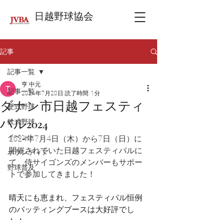
日越野球協会
記事
記事一覧
亨 中元
記事一覧
2024年7月20日
読了時間: 1分
ダナン市日越フェスティ
硬式野球
バル2024
軟式野球
イベント
2024年7月4日（木）から7日（日）に
開催されていた日越フェスティバルに
ボランティア
て、侍サイゴンズのメンバーもサポー
野球普及
トで参加してきました！
晴天にも恵まれ、フェスティバル恒例
のバッティングブースは大好評でし