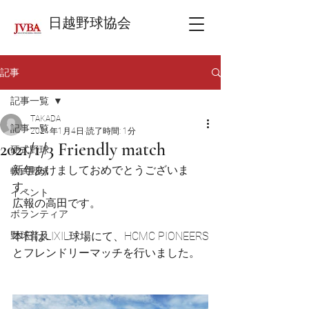
日越野球協会
記事
記事一覧
TAKADA
記事一覧
2021年1月4日
読了時間: 1分
2021/1/3 Friendly match
硬式野球
新年あけましておめでとうございま
軟式野球
す。
イベント
広報の高田です。
ボランティア
野球普及
本日はLIXIL球場にて、HCMC PIONEERS
とフレンドリーマッチを行いました。