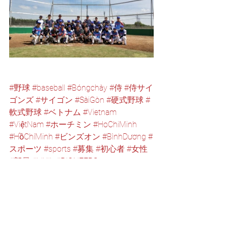
#野球
#baseball
#Bóngchày
#侍
#侍サイ
ゴンズ
#サイゴン
#SàiGòn
#硬式野球
#
軟式野球
#ベトナム
#Vietnam
#ViệtNam
#ホーチミン
#HoChiMinh
#HồChíMinh
#ビンズオン
#BìnhDương
#
スポーツ
#sports
#募集
#初心者
#女性
#部員
#LIXIL
#PIONEERS
イベント