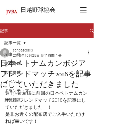
日越野球協会
記事
記事一覧
sgnbaseball3
記事一覧
2018年10月25日
読了時間: 1分
日本ベトナムカンボジア
硬式野球
フレンドマッチ2018を記事
軟式野球
イベント
にしていただきました
ボランティア
週刊Vetter様に前回の日本ベトナムカン
野球普及
ボジアフレンドマッチ2018を記事にし
ていただきました！！
是非お近くの配布店でご入手いただけ
れば幸いです！