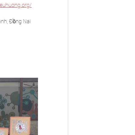
euhuong.org/
nh, Đồng Nai