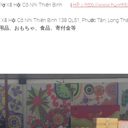
 Xã Hội Cô Nhi Thiên Bình　（
HP：http://www.huynhti
 Hội Cô Nhi Thiên Bình 138 QL51, Phước Tân, Long Thà
用品、おもちゃ、食品、寄付金等