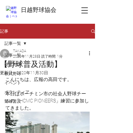
日越野球協会
記事
記事一覧
TAKADA
記事一覧
2020年11月28日
読了時間: 1分
【野球普及活動】
硬式野球
更新日：
2020年11月30日
軟式野球
こんにちは、広報の高田です。
イベント
ボランティア
本日はホーチミン市の社会人野球チー
ムの「HCMC PIONEERS」練習に参加し
野球普及
てきました。