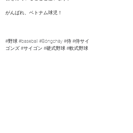
がんばれ、ベトナム球児！
#野球
#baseball
#Bóngchày
#侍
#侍サイ
ゴンズ
#サイゴン
#硬式野球
#軟式野球
#SàiGòn
#ベトナム
#Vietnam
#ViệtNam
#ホーチミン
#HoChiMinh
#HồChíMinh
#LIXIL
#スポーツ
#sports
#
募集
#初心者
#女性
#全国大会
#ĐạiHộiToànQuốc
#支援
#中古
#道具
#
HCMC 
#PIONEERS