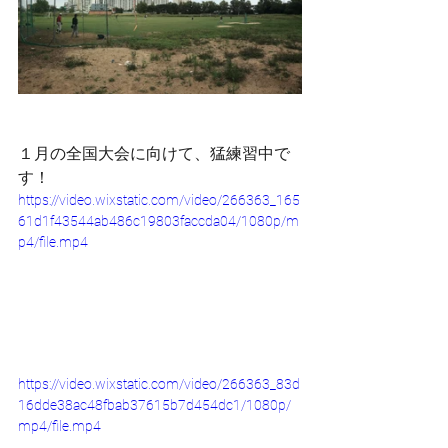
１月の全国大会に向けて、猛練習中で
す！
https://video.wixstatic.com/video/266363_165
61d1f43544ab486c19803faccda04/1080p/m
p4/file.mp4
https://video.wixstatic.com/video/266363_83d
16dde38ac48fbab37615b7d454dc1/1080p/
mp4/file.mp4