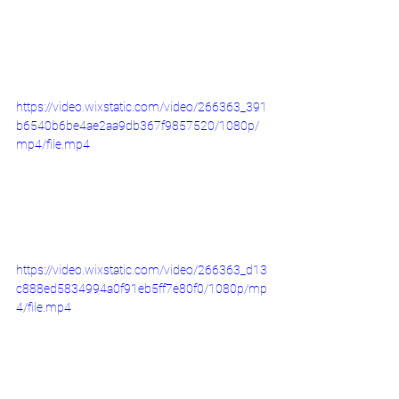
https://video.wixstatic.com/video/266363_391
b6540b6be4ae2aa9db367f9857520/1080p/
mp4/file.mp4
https://video.wixstatic.com/video/266363_d13
c888ed5834994a0f91eb5ff7e80f0/1080p/mp
4/file.mp4